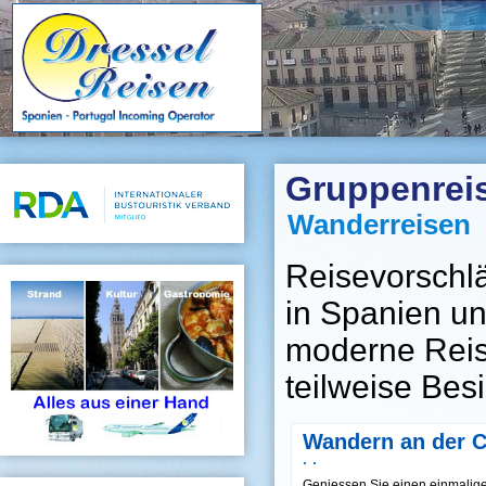
Gruppenrei
Wanderreisen
Reisevorschl
in Spanien u
moderne Reis
teilweise Bes
Wandern an der C
· ·
Geniessen Sie einen einmalige